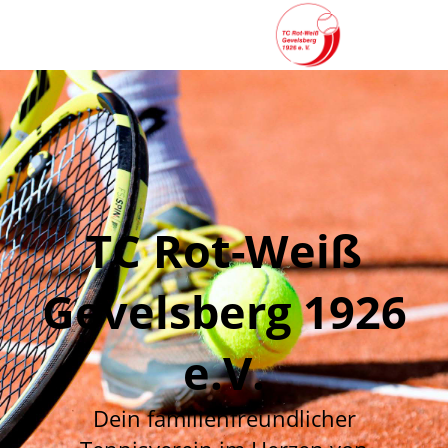
TC Rot-Weiß
Gevelsberg 1926
e.V.
Dein familienfreundlicher