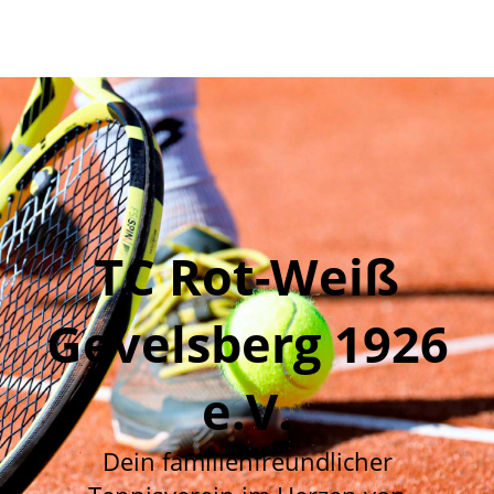
TC Rot-Weiß
Gevelsberg 1926
e.V.
Dein familienfreundlicher